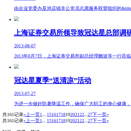
由企业党委办及池店镇非公党员志愿服务联盟组织的&ldqu
上海证券交易所领导致冠达星总部调
2013-08-07
2013年8月7日，上海证券交易所副总经理阙波等一行
冠达星夏季“送清凉”活动
2013-07-27
为进一步做好防暑降温工作，确保广大职工的身心健康，延续冠
共161记录
«上一页
1
...
15
16
17
18
19
20
21
22
...
27
下一页»
共161记录
«上一页
1
...
15
16
17
18
19
20
21
22
...
27
下一页»