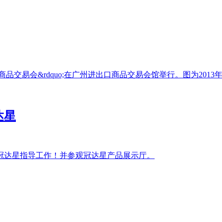
口商品交易会&rdquo;在广州进出口商品交易会馆举行。图为2013
达星
莅临冠达星指导工作！并参观冠达星产品展示厅。